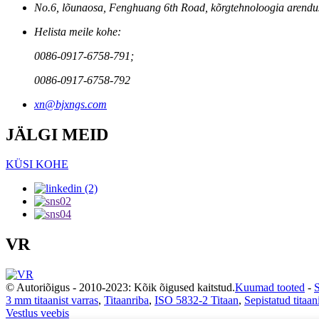
No.6, lõunaosa, Fenghuang 6th Road, kõrgtehnoloogia arendus
Helista meile kohe:
0086-0917-6758-791;
0086-0917-6758-792
xn@bjxngs.com
JÄLGI MEID
KÜSI KOHE
VR
© Autoriõigus - 2010-2023: Kõik õigused kaitstud.
Kuumad tooted
-
S
3 mm titaanist varras
,
Titaanriba
,
ISO 5832-2 Titaan
,
Sepistatud titaan
Vestlus veebis