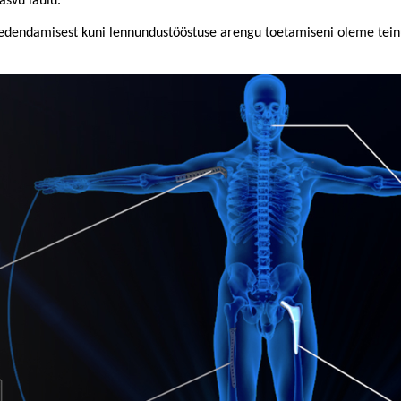
asvu laulu.
e edendamisest kuni lennundustööstuse arengu toetamiseni oleme tein