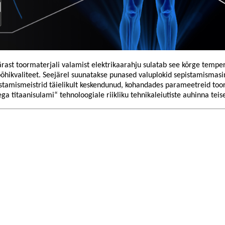
ärast toormaterjali valamist elektrikaarahju sulatab see kõrge tempera
põhikvaliteet. Seejärel suunatakse punased valuplokid sepistamismasin
pistamismeistrid täielikult keskendunud, kohandades parameetreid toor
a titaanisulami“ tehnoloogiale riikliku tehnikaleiutiste auhinna teis