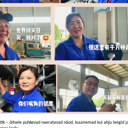
tik – õitsele puhkevad naeratavad näod, kuumemad kui ahju leegid ja 