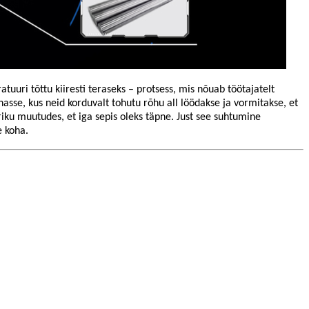
tuuri tõttu kiiresti teraseks – protsess, mis nõuab töötajatelt
asse, kus neid korduvalt tohutu rõhu all löödakse ja vormitakse, et
iku muutudes, et iga sepis oleks täpne. Just see suhtumine
e koha.