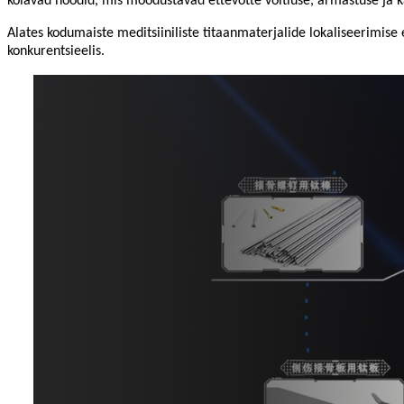
kõlavad noodid, mis moodustavad ettevõtte võitluse, armastuse ja k
Alates kodumaiste meditsiiniliste titaanmaterjalide lokaliseerimis
konkurentsieelis.