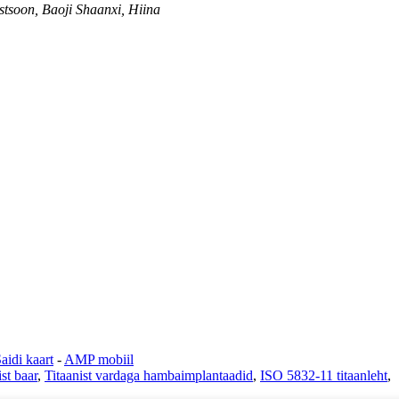
tsoon, Baoji Shaanxi, Hiina
aidi kaart
-
AMP mobiil
ist baar
,
Titaanist vardaga hambaimplantaadid
,
ISO 5832-11 titaanleht
,