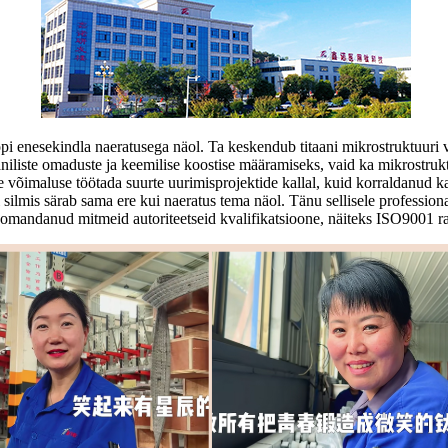
i enesekindla naeratusega näol. Ta keskendub titaani mikrostruktuuri va
haaniliste omaduste ja keemilise koostise määramiseks, vaid ka mikrostru
 võimaluse töötada suurte uurimisprojektide kallal, kuid korraldanud k
ilmis särab sama ere kui naeratus tema näol. Tänu sellisele professiona
omandanud mitmeid autoriteetseid kvalifikatsioone, näiteks ISO9001 rah