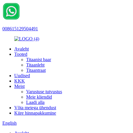
008615129504491
Avaleht
Tooted
Titaanist baar
Titaanleht
Titaantraat
Uudised
KKK
Meist
Varustuse tutvustus
Meie kliendid
Laadi alla
Võta meiega ühendust
Kiire hinnapakkumine
English