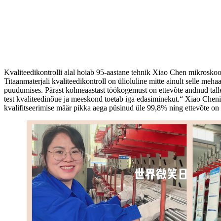
Kvaliteedikontrolli alal hoiab 95-aastane tehnik Xiao Chen mikroskoop
Titaanmaterjali kvaliteedikontroll on ülioluline mitte ainult selle me
puudumises. Pärast kolmeaastast töökogemust on ettevõte andnud talle
test kvaliteedinõue ja meeskond toetab iga edasiminekut.“ Xiao Cheni s
kvalifitseerimise määr pikka aega püsinud üle 99,8% ning ettevõte on 