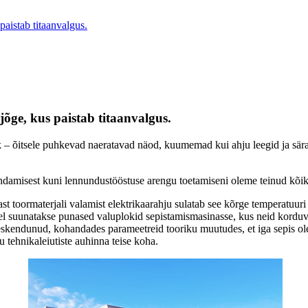
aistab titaanvalgus.
ge, kus paistab titaanvalgus.
k – õitsele puhkevad naeratavad näod, kuumemad kui ahju leegid ja särav
dendamisest kuni lennundustööstuse arengu toetamiseni oleme teinud kõik 
t toormaterjali valamist elektrikaarahju sulatab see kõrge temperatuuri tõ
järel suunatakse punased valuplokid sepistamismasinasse, kus neid korduv
t keskendunud, kohandades parameetreid tooriku muutudes, et iga sepis ol
u tehnikaleiutiste auhinna teise koha.