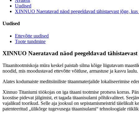
Avaleht
Uudised
XINNUO Naeratavad näod peegeldavad tähistaevast jõge, kus p
Uudised
Ettevõtte uudised
Toote tundmine
XINNUO Naeratavad näod peegeldavad tähistaevast jõ
Titaanitootmiskoja müra keskel paistab silma kõige liigutavam maasti
noodid, mis moodustavad ettevõtte võitluse, armastuse ja kasvu laulu.
Alates kodumaiste meditsiiniliste titaanmaterjalide lokaliseerimise e
Xinnuo Titaniumi töökojas on iga titaani tootmise protsess korras. Päras
koostise pidevat jälgimist, et tagada titaanisulami põhikvaliteet. See
vajalikud toorikud. Selle aja jooksul on sepistamismeistrid täielikul
patenteeritud „ülikõrge tugevusega titaanisulami“ tehnoloogiale riiklik