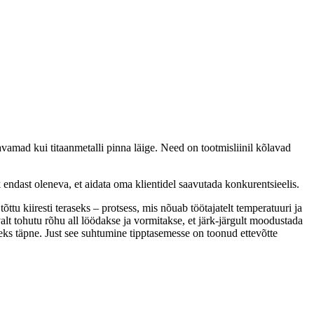
amad kui titaanmetalli pinna läige. Need on tootmisliinil kõlavad
endast oleneva, et aidata oma klientidel saavutada konkurentsieelis.
ttu kiiresti teraseks – protsess, mis nõuab töötajatelt temperatuuri ja
alt tohutu rõhu all löödakse ja vormitakse, et järk-järgult moodustada
eks täpne. Just see suhtumine tipptasemesse on toonud ettevõtte