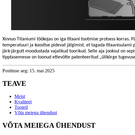
Xinnuo Titaniumi töökojas on iga titaani tootmise protsess korras. P
temperatuuri ja koostise pidevat jälgimist, et tagada titaanisulami 
järk-järgult moodustada vajalikud toorikud. Selle aja jooksul on se
tipptasemesse on toonud ettevõtte patenteeritud „ülikõrge tugevuseg
Postituse aeg: 15. mai 2025
TEAVE
Meist
Kvaliteet
Tooted
Võta meiega ühendust
VÕTA MEIEGA ÜHENDUST