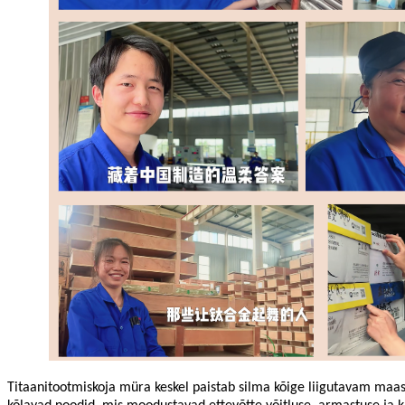
Titaanitootmiskoja müra keskel paistab silma kõige liigutavam maas