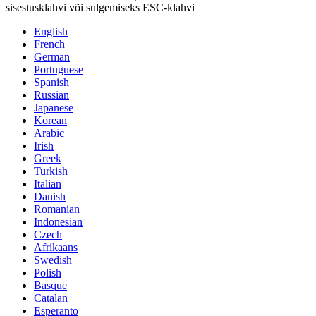
sisestusklahvi või sulgemiseks ESC-klahvi
English
French
German
Portuguese
Spanish
Russian
Japanese
Korean
Arabic
Irish
Greek
Turkish
Italian
Danish
Romanian
Indonesian
Czech
Afrikaans
Swedish
Polish
Basque
Catalan
Esperanto