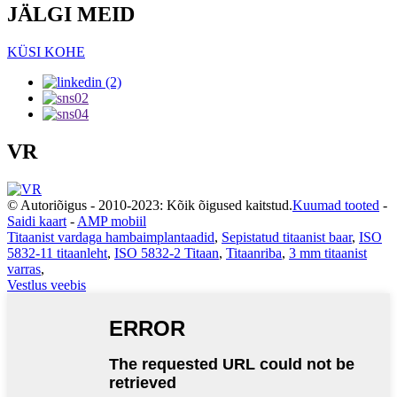
JÄLGI MEID
KÜSI KOHE
VR
© Autoriõigus - 2010-2023: Kõik õigused kaitstud.
Kuumad tooted
-
Saidi kaart
-
AMP mobiil
Titaanist vardaga hambaimplantaadid
,
Sepistatud titaanist baar
,
ISO
5832-11 titaanleht
,
ISO 5832-2 Titaan
,
Titaanriba
,
3 mm titaanist
varras
,
Vestlus veebis