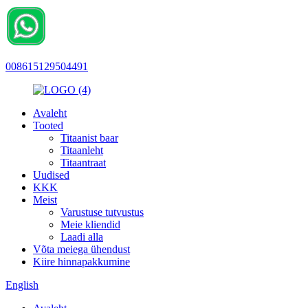
008615129504491
Avaleht
Tooted
Titaanist baar
Titaanleht
Titaantraat
Uudised
KKK
Meist
Varustuse tutvustus
Meie kliendid
Laadi alla
Võta meiega ühendust
Kiire hinnapakkumine
English