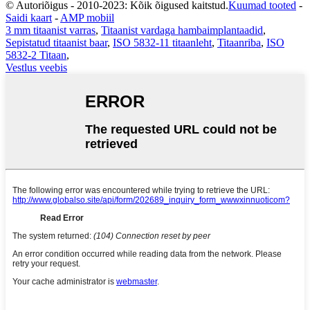
© Autoriõigus - 2010-2023: Kõik õigused kaitstud.
Kuumad tooted
-
Saidi kaart
-
AMP mobiil
3 mm titaanist varras
,
Titaanist vardaga hambaimplantaadid
,
Sepistatud titaanist baar
,
ISO 5832-11 titaanleht
,
Titaanriba
,
ISO
5832-2 Titaan
,
Vestlus veebis