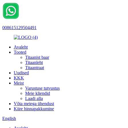
008615129504491
Avaleht
Tooted
Titaanist baar
Titaanleht
Titaantraat
Uudised
KKK
Meist
Varustuse tutvustus
Meie kliendid
Laadi alla
Võta meiega ühendust
Kiire hinnapakkumine
English