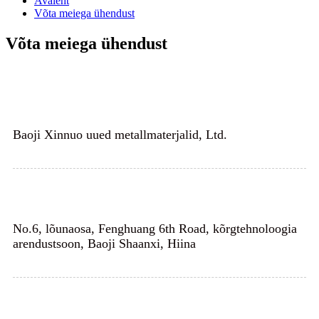
Avaleht
Võta meiega ühendust
Võta meiega ühendust
Baoji Xinnuo uued metallmaterjalid, Ltd.
No.6, lõunaosa, Fenghuang 6th Road, kõrgtehnoloogia
arendustsoon, Baoji Shaanxi, Hiina