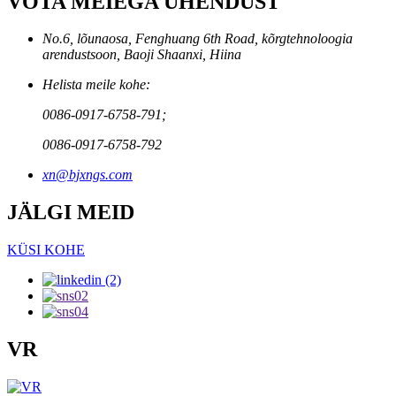
VÕTA MEIEGA ÜHENDUST
No.6, lõunaosa, Fenghuang 6th Road, kõrgtehnoloogia
arendustsoon, Baoji Shaanxi, Hiina
Helista meile kohe:
0086-0917-6758-791;
0086-0917-6758-792
xn@bjxngs.com
JÄLGI MEID
KÜSI KOHE
VR